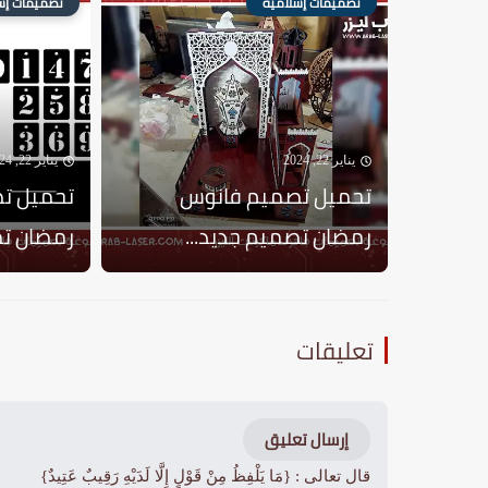
تصميمات إسلامية
تصميمات إس
يناير 22, 2024
يناير 22, 2024
تحميل تصميم فانوس
تحميل ت
رمضان تصميم جديد...
رمضان تصمي
تعليقات
إرسال تعليق
قال تعالى : {مَا يَلْفِظُ مِنْ قَوْلٍ إِلَّا لَدَيْهِ رَقِيبٌ عَتِيدٌ}