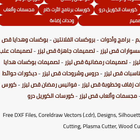
كورسات الكوريل درو
كورسات برنامج الأرت كام
مجسمات وألعاب
صميم
وحدات إضاءة
م
-
برامج وأدوات
-
بروكسات الفلانتين
-
بوكسات وهدايا قص
سوارات قص ليزر
-
تصميمات جاهزة قص ليزر
-
تصميمات علب
زر
-
تصميمات رمضانية قص ليزر
-
تصميمات بوكسات هدايا
اسبات قص ليزر
-
دروس وشروحات قص ليزر
-
ديكورات حوائط
ت زفاف وخطوبة قص ليزر
-
فوانيس رمضان قص ليزر
-
كورس
مجسمات وألعاب قص ليزر
-
كورسات الكوريل درو
Free DXF Files, Coreldraw Vectors (.cdr), Designs, Silhouet
Cutting, Plasma Cutter, Wood Cu