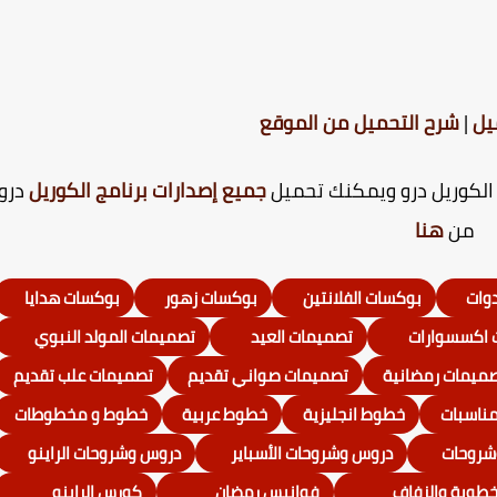
يل
|
شرح التحميل من الموقع
جميع إصدارات برنامج الكوريل
درو
من
هنا
دوات
بوكسات الفلانتين
بوكسات زهور
بوكسات هدايا
 اكسسوارات
تصميمات العيد
تصميمات المولد النبوي
ميمات رمضانية
تصميمات صواني تقديم
تصميمات علب تقديم
ناسبات
خطوط انجليزية
خطوط عربية
خطوط و مخطوطات
شروحات
دروس وشروحات الأسباير
دروس وشروحات الراينو
خطوبة والزفاف
فوانيس رمضان
كورس الراينو