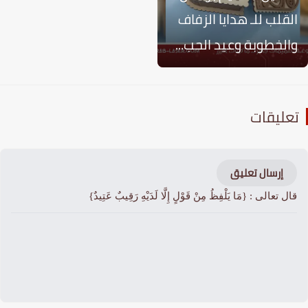
لقلب للـ هدايا الزفاف
الخطوبة وعيد الحب...
عليقات
إرسال تعليق
ال تعالى : {مَا يَلْفِظُ مِنْ قَوْلٍ إِلَّا لَدَيْهِ رَقِيبٌ عَتِيدٌ}