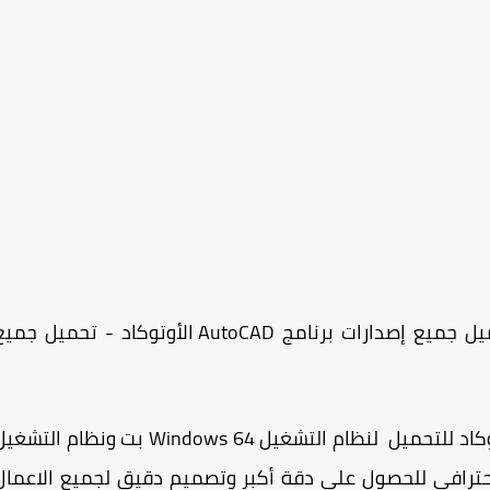
تحميل جميع اصدارات شركة أوتو ديسك - تحميل جميع إصدارات برنامج AutoCAD الأوتوكاد - تحميل جم
هنا تحميل جميع إصدارات برنامج AutoCAD الأوتوكاد للتحميل لنظام التشغيل Windows 64 بت ونظام الت
A هو تطبيق احترافي للحصول على دقة أكبر وتصميم دقيق لجميع الاعمال