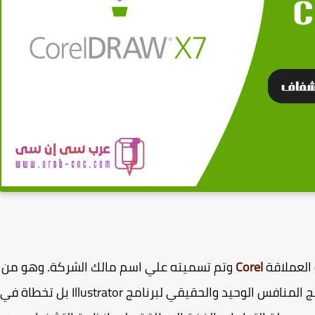
 العملاقة
Corel
وتم تسميته علي اسم مالك الشركة. وهو من
اهم برامج عمل vectors الفيكتور ارت وهو البرنامج المنافس الوحيد والحقيقي لبرنامج Illustrator بل تخطاة في