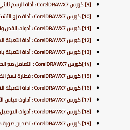
[9] كورس CorelDRAWX7 : أداة الرسم ثلاثي الابعاد | Extrude
[10] كورس CorelDRAWX7 : أداة مزج الأشكال | Blend Tool
[11] كورس CorelDRAWX7 : أدوات القص والمسح | Crop and Delete Tools
[12] كورس CorelDRAWX7 : أداة التعبئة الذكية | Smart Fill Tool
[13] كورس CorelDRAWX7 : أداة التعبئة باستخدام الشبكة | Mesh Fill Tool
[14]كورس CorelDRAWX7 : التعامل مع الصفحات الفردية والزوجية ومدير العناصر | Object Manager
[15] كورس CorelDRAWX7 : قطارة نسخ الخصائص والتأثيرات | Attributes Eyedropper
[16] كورس CorelDRAWX7 : اداة التعبئة التفاعلية بأنواعها الخمسة بالتفصيل
[17] كورس CorelDRAWX7 : أداوت قياس الأطوال والمسافات والزوايا وكتابة الملاحظات
[18] كورس CorelDRAWX7 : أدوات التوصيل بين الأشكال (الوصلات) والفرق بينها وبين الخطوط العادية
[19] كورس CorelDRAWX7 : تضمين صورة داخل شكل | PowerClip