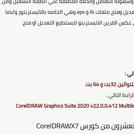
 وسهولة التعامل والخفة المطلقة علي انظمة التشغيل ومن
يسطيع التعامل والتعديل وفتح ملفات Ai و eps وهي الخاصه بالاليستريتور وايضا
عكس القرين الاليستريتو لايستطيع التعديل او فتح
لي :
ابط التالي :
ن من كورس CorelDRAWX7