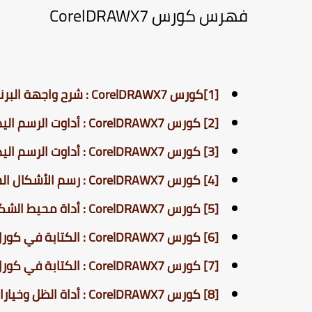
فهرس كورس CorelDRAWX7
[1]كورس CorelDRAWX7 : شرح واجهة البرنامج | Workspace
[2] كورس CorelDRAWX7 : أداوت الرسم اليدوي والتشكيل - ج1
[3] كورس CorelDRAWX7 : أداوت الرسم اليدوي والتشكيل - ج2
[4] كورس CorelDRAWX7 : رسم الأشكال الجاهزة وخياراتها | Drawing Shapes
[5] كورس CorelDRAWX7 : أداة محيط الشكل | Contour
[6] كورس CorelDRAWX7 : الكتابة في كورل وخياراتها المتعددة | Artistic Text
[7] كورس CorelDRAWX7 : الكتابة في كورل درو بنظام الفقرات | Paragraph Text
[8] كورس CorelDRAWX7 : أداة الظل وخياراتها | Drop Shadow