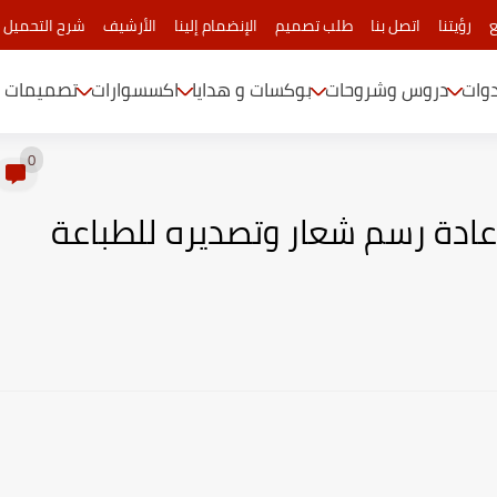
ع
رؤيتنا
اتصل بنا
طلب تصميم
الإنضمام إلينا
الأرشيف
شرح التحميل 
دوات
دروس وشروحات
بوكسات و هدايا
اكسسوارات
تصميمات م
0
 كورس CorelDRAWX7 : إعادة رسم شعار وتصديره للطباعة