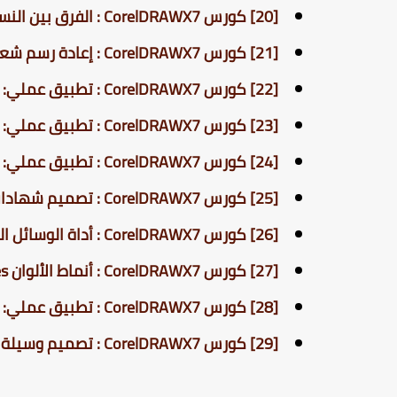
[20] كورس CorelDRAWX7 : الفرق بين النسخ والاستنساخ | Duplicate vs. Clone
[21] كورس CorelDRAWX7 : إعادة رسم شعار وتصديره للطباعة وبشكل شفاف
[22] كورس CorelDRAWX7 : تطبيق عملي: رسم ساعة حائط باستخدام تقنيات احترافية
[23] كورس CorelDRAWX7 : تطبيق عملي: الرموز وأهميتها في رسم الزخارف
[24] كورس CorelDRAWX7 : تطبيق عملي: إنشاء رقم فاتورة متسلسل بشكل تلقائي
[25] كورس CorelDRAWX7 : تصميم شهادات وجلب بيانات الشهادة من ملف اكسل
[26] كورس CorelDRAWX7 : أداة الوسائل الفنية Artistic Media Tool
[27] كورس CorelDRAWX7 : أنماط الألوان Color Styles
[28] كورس CorelDRAWX7 : تطبيق عملي: تصميم بوستر من صورة من الألف إلى الياء
[29] كورس CorelDRAWX7 : تصميم وسيلة فنية مخصصة وجعلها جزء من الكورل