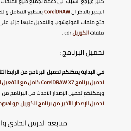
كثير ويرجع السبب الي دعمة لجميع صيغ الملفات
الجدير بالذكر ان
CorelDRAW
فتح ملفات الفوتوشوب والتعديل عليها جزئيا علي 
ملفات
الكوريل
cdr .
تحميل البرنامج :
في البداية يمكنكم تحميل البرنامج من الرابط التا
تحميل برنامج CorelDRAW X7 كامل مع التفعيل للنواتين 32بت و 64 بت
ويمكنكم تحميل الإصدار الاحدث من البرنامج من الر
تحميل الإصدار الأخير من برنامج الكوريل درو CorelDRAW Graphics Suite 2020 v22.0.0.412 Multilingual
متابعة الدرس الحادي والعشرو